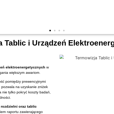
jne
jne
jne
zne
zne
zne
 Tablic i Urządzeń Elektroene
 Wykrywanie
 Wykrywanie
 Wykrywanie
owietrze,
owietrze,
owietrze,
ymalizacji
ymalizacji
ymalizacji
sterek w
sterek w
sterek w
h.
h.
h.
b
b
b
zeń elektroenergetycznych
w
anie
anie
anie
dyt
dyt
dyt
egania większym awariom.
ność pomiędzy prewencyjnymi
o pozwala na uzyskanie zniżek
 nie tylko pokryć koszty badań,
dności.
rozdzielni oraz tablic
iem raportu zawierającego