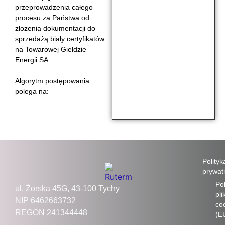
przeprowadzenia całego
procesu za Państwa od
złożenia dokumentacji do
sprzedażą biały certyfikatów
na Towarowej Giełdzie
Energii SA .
Algorytm postępowania
polega na:
Polityk
prywat
Pol
ul. Żorska 45G, 43-100 Tychy
pl
NIP 6462663732
co
REGON 241344448
(E